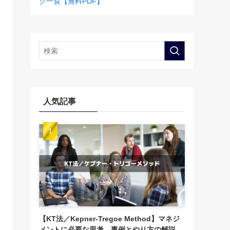
ク一覧【無料PDF】
人気記事
【KT法／Kepner-Tregoe Method】マネジ
メントに必要な思考、事例とやり方の解説